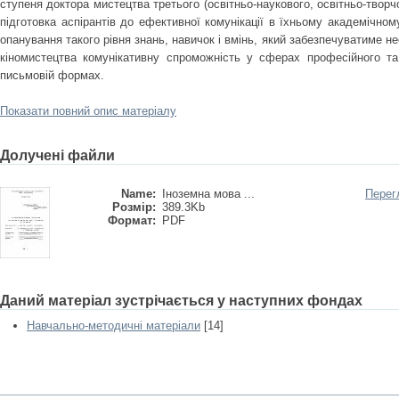
ступеня доктора мистецтва третього (освітньо-наукового, освітньо-творчо
підготовка аспірантів до ефективної комунікації в їхньому академічном
опанування такого рівня знань, навичок і вмінь, який забезпечуватиме н
кіномистецтва комунікативну спроможність у сферах професійного та 
письмовій формах.
Показати повний опис матеріалу
Долучені файли
Name:
Іноземна мова ...
Перег
Розмір:
389.3Kb
Формат:
PDF
Даний матеріал зустрічається у наступних фондах
Навчально-методичні матеріали
[14]