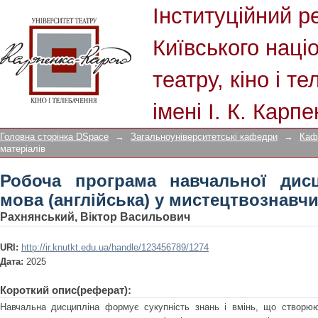
Робоча програма навчальної дисц
Інституційний р
мистецтвознавчих дослідженнях»
Київського наці
театру, кіно і т
імені І. К. Карп
Головна сторінка DSpace
→
Загальноуніверситетські кафедри
→
Каф
матеріалів
Робоча програма навчальної дисц
мова (англійська) у мистецтвознавч
Рахнянський, Віктор Васильович
URI:
http://ir.knutkt.edu.ua/handle/123456789/1274
Дата:
2025
Короткий опис(реферат):
Навчальна дисципліна формує сукупність знань і вмінь, що створюю