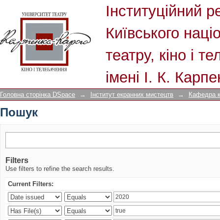
Пошук
Інституційний р
Київського наці
театру, кіно і т
імені І. К. Карп
Головна сторінка DSpace
→
Інститут екранних мистецтв
→
Кафедра к
Пошук
Filters
Use filters to refine the search results.
Current Filters: