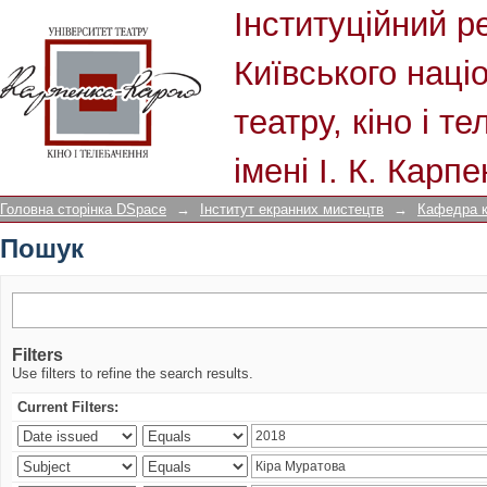
Пошук
Інституційний р
Київського наці
театру, кіно і т
імені І. К. Карп
Головна сторінка DSpace
→
Інститут екранних мистецтв
→
Кафедра к
Пошук
Filters
Use filters to refine the search results.
Current Filters: