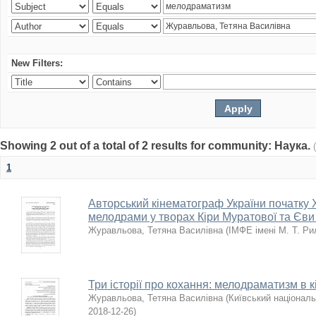
New Filters:
Showing 2 out of a total of 2 results for community: Наука.
1
Авторський кінематограф України початку ХХ
мелодрами у творах Кіри Муратової та Єв
Журавльова, Тетяна Василівна
(
ІМФЕ імені М. Т. Ри
Три історії про кохання: мелодраматизм в к
Журавльова, Тетяна Василівна
(
Київський національ
2018-12-26
)