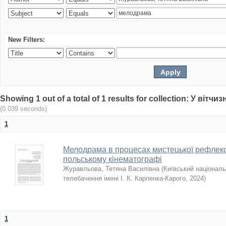
New Filters:
Showing 1 out of a total of 1 results for collection: У ві
(0.039 seconds)
1
Мелодрама в процесах мистецької рефлексі
польському кінематографі
Журавльова, Тетяна Василівна
(
Київський національн
телебачення імені І. К. Карпенка-Карого
,
2024
)
1