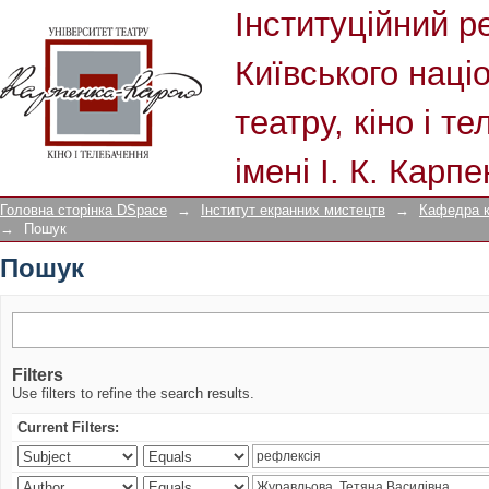
Пошук
Інституційний р
Київського наці
театру, кіно і т
імені І. К. Карп
Головна сторінка DSpace
→
Інститут екранних мистецтв
→
Кафедра к
→
Пошук
Пошук
Filters
Use filters to refine the search results.
Current Filters: