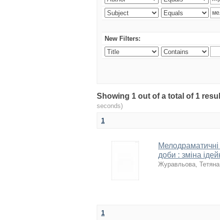
New Filters:
Showing 1 out of a total of 1 re
seconds)
1
Мелодраматичні т
доби : зміна іде
Журавльова, Тетяна
1