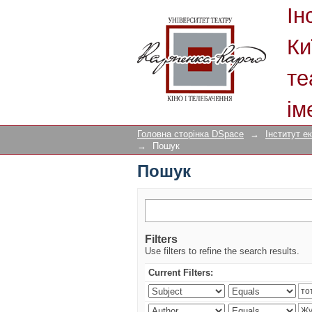
Пошук
Ін
Ки
те
ім
Головна сторінка DSpace
→
Інститут е
→
Пошук
Пошук
Filters
Use filters to refine the search results.
Current Filters: