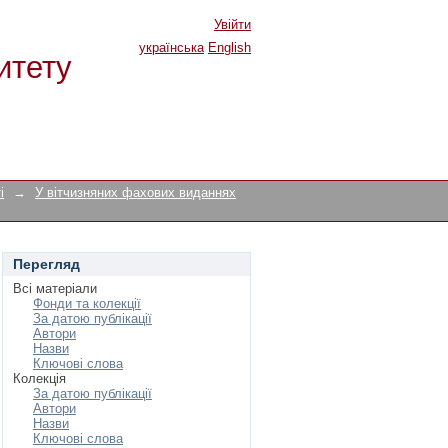
Увійти
українська
English
итету
і
→
У вітчизняних фахових виданнях
Перегляд
Всі матеріали
Фонди та колекції
За датою публікації
Автори
Назви
Ключові слова
Колекція
За датою публікації
Автори
Назви
Ключові слова