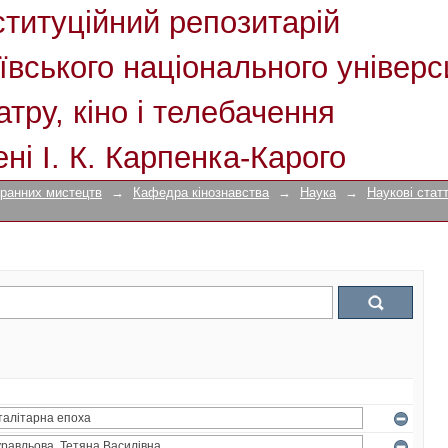
ституційний репозитарій
ївського національного універс
атру, кіно і телебачення
ені І. К. Карпенка-Карого
кранних мистецтв
→
Кафедра кінознавства
→
Наука
→
Наукові статт