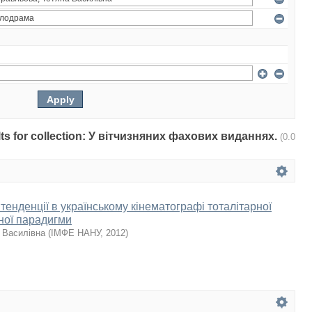
sults for collection: У вітчизняних фахових виданнях.
(0.0
енденції в українському кінематографі тоталітарної
йної парадигми
 Василівна
(
ІМФЕ НАНУ
,
2012
)