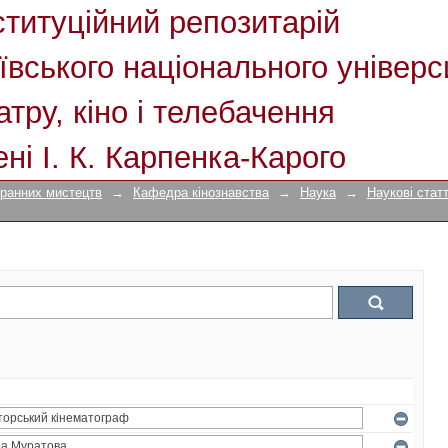
ституційний репозитарій
ївського національного універс
атру, кіно і телебачення
ені І. К. Карпенка-Карого
кранних мистецтв
→
Кафедра кінознавства
→
Наука
→
Наукові статт