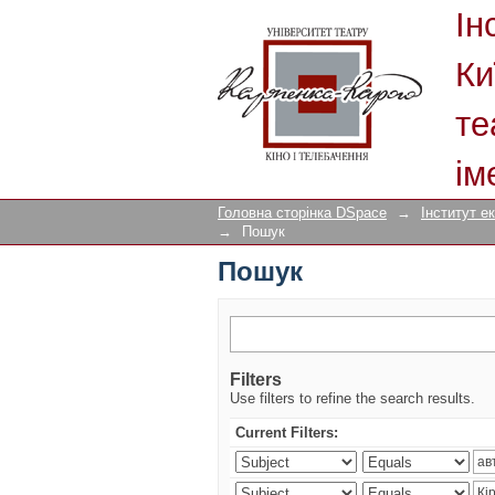
Пошук
Ін
Ки
те
ім
Головна сторінка DSpace
→
Інститут е
→
Пошук
Пошук
Filters
Use filters to refine the search results.
Current Filters: