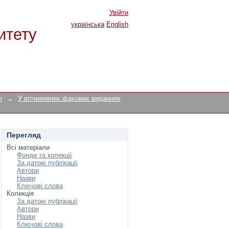
Увійти
українська
English
итету
і
→
У вітчизняних фахових виданнях
Перегляд
Всі матеріали
Фонди та колекції
За датою публікації
Автори
Назви
Ключові слова
Колекція
За датою публікації
Автори
Назви
Ключові слова