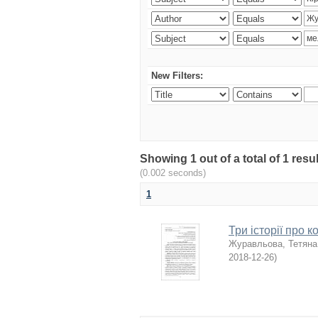
New Filters:
Showing 1 out of a total of 1 re
(0.002 seconds)
1
Три історії про 
Журавльова, Тетяна
2018-12-26
)