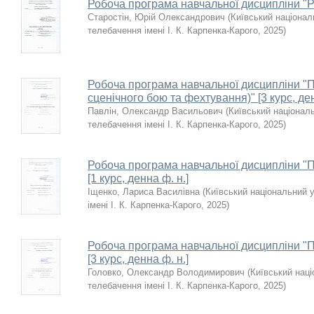
Робоча програма навчальної дисципліни "Рит
Старостін, Юрій Олександрович
(
Київський національ
телебачення імені І. К. Карпенка-Карого
,
2025
)
Робоча програма навчальної дисципліни "
сценічного бою та фехтування)" [3 курс, ден
Павлін, Олександр Васильович
(
Київський національ
телебачення імені І. К. Карпенка-Карого
,
2025
)
Робоча програма навчальної дисципліни "П
[1 курс, денна ф. н.]
Іщенко, Лариса Василівна
(
Київський національний у
імені І. К. Карпенка-Карого
,
2025
)
Робоча програма навчальної дисципліни "
[3 курс, денна ф. н.]
Головко, Олександр Володимирович
(
Київський наці
телебачення імені І. К. Карпенка-Карого
,
2025
)