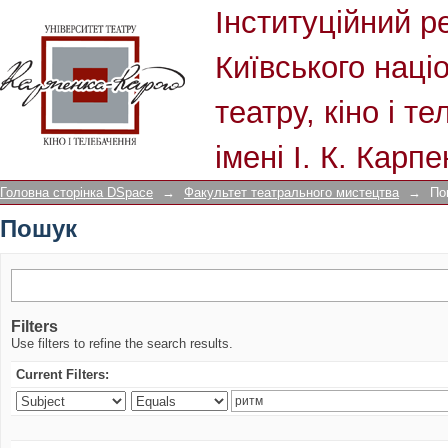
Пошук
Інституційний р
Київського наці
театру, кіно і т
імені І. К. Карп
Головна сторінка DSpace
→
Факультет театрального мистецтва
→
По
Пошук
Filters
Use filters to refine the search results.
Current Filters: