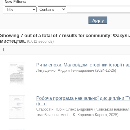
New Filters:
Showing 7 out of a total of 7 results for community: Факу
мистецтва.
(0.011 seconds)
1
Ритм епохи. Маловідомі сторінки історії 
Лягущенко, Андрій Геннадійович
(
2024-12-26
)
Робоча програма навчальної дисципліни ""С
ф. н.]
Старостін, Юрій Олександрович
(
Київський національ
телебачення імені І. К. Карпенка-Карого
,
2025
)