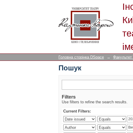
Пошук
Ін
Ки
те
ім
Головна сторінка DSpace
→
Факультет
Пошук
Filters
Use filters to refine the search results.
Current Filters: