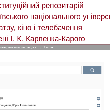
ституційний репозитарій
ївського національного універс
атру, кіно і телебачення
ені І. К. Карпенка-Карого
 театрального мистецтва
→
Пошук