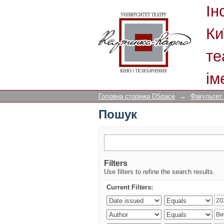
Пошук
Ін
Ки
те
ім
Головна сторінка DSpace
→
Факультет
Пошук
Filters
Use filters to refine the search results.
Current Filters: