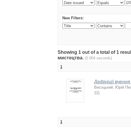
New Filters:
Showing 1 out of a total of 1 re
мистецтва.
(0.004 seconds)
1
Дефініції вчення
Висоцький, Юрій Пи
22
)
1