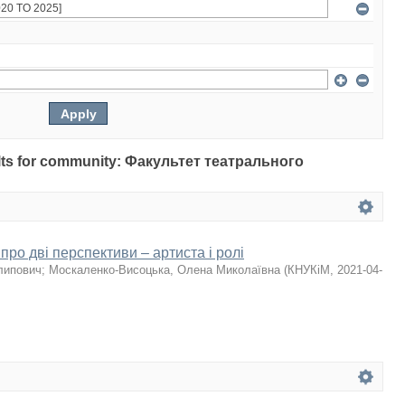
sults for community: Факультет театрального
 про дві перспективи – артиста і ролі
липович
;
Москаленко-Висоцька, Олена Миколаївна
(
КНУКіМ
,
2021-04-