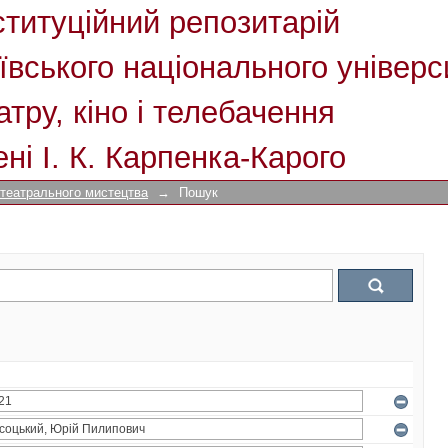
ституційний репозитарій
ївського національного універс
атру, кіно і телебачення
ені І. К. Карпенка-Карого
 театрального мистецтва
→
Пошук