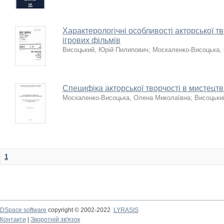
Характерологічні особливості акторської т
ігрових фільмів
Висоцький, Юрій Пилипович
;
Москаленко-Висоцька,
Специфіка акторської творчості в мистецтв
Москаленко-Висоцька, Олена Миколаївна
;
Висоцьки
1
DSpace software
copyright © 2002-2022
LYRASIS
Контакти
|
Зворотній зв'язок