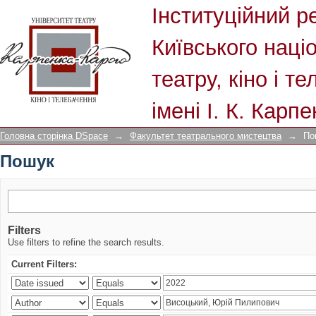
Пошук
Інституційний р
Київського наці
театру, кіно і т
імені І. К. Карп
Головна сторінка DSpace
→
Факультет театрального мистецтва
→
По
Пошук
Filters
Use filters to refine the search results.
Current Filters: