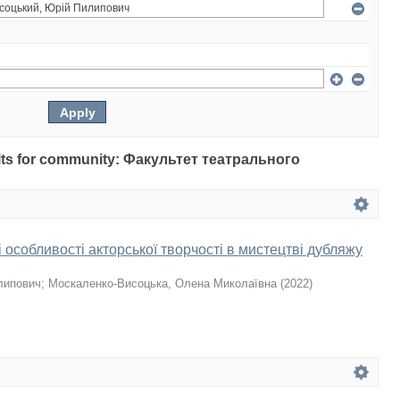
sults for community: Факультет театрального
 особливості акторської творчості в мистецтві дубляжу
липович
;
Москаленко-Висоцька, Олена Миколаївна
(
2022
)