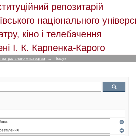
ституційний репозитарій
ївського національного універс
атру, кіно і телебачення
ені І. К. Карпенка-Карого
 театрального мистецтва
→
Пошук