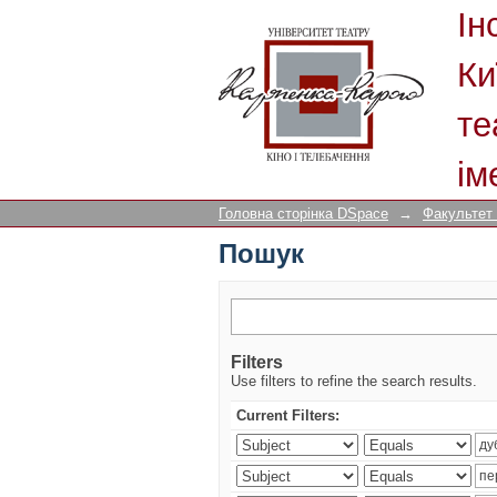
Пошук
Ін
Ки
те
ім
Головна сторінка DSpace
→
Факультет
Пошук
Filters
Use filters to refine the search results.
Current Filters: