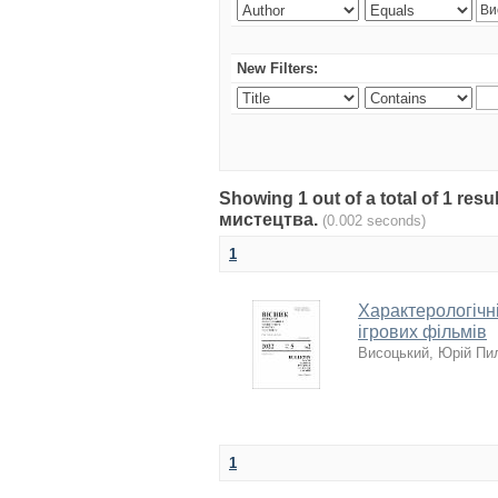
New Filters:
Showing 1 out of a total of 1 re
мистецтва.
(0.002 seconds)
1
Характерологічні
ігрових фільмів
Висоцький, Юрій Пи
1