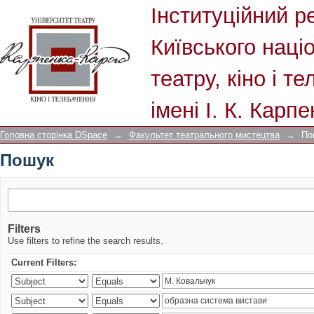
Пошук
Інституційний р
Київського наці
театру, кіно і т
імені І. К. Карп
Головна сторінка DSpace
→
Факультет театрального мистецтва
→
По
Пошук
Filters
Use filters to refine the search results.
Current Filters: