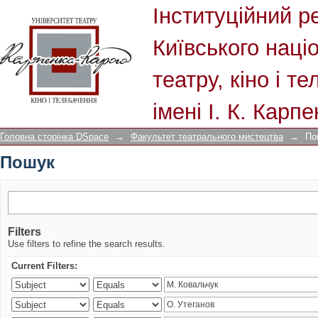
Пошук
Інституційний р
Київського наці
театру, кіно і т
імені І. К. Карп
Головна сторінка DSpace
→
Факультет театрального мистецтва
→
По
Пошук
Filters
Use filters to refine the search results.
Current Filters: