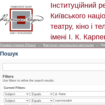
Пошук
Інституційний р
Київського наці
театру, кіно і т
імені І. К. Карп
Головна сторінка DSpace
→
Факультет театрального мистецтва
→
По
Пошук
Filters
Use filters to refine the search results.
Current Filters: