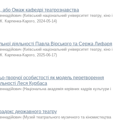
в, або Омаж кафедрі театрознавства
Геннадійович
(
Київський національний університет театру, кіно і
 К. Карпенка-Карого
,
2024-05-14
)
льної діяльності Павла Вірського та Сержа Лифаря
Геннадійович
(
Київський національний університет театру, кіно і
 К. Карпенка-Карого
,
2025-06-17
)
ьо-творчої особистості як модель перетворення
яльності Леся Курбаса
Геннадійович
(
Національна академія керівних кадрів культури і
арадокс державного театру
Геннадійович
(
Музей театрального музичного та кіномистецтва