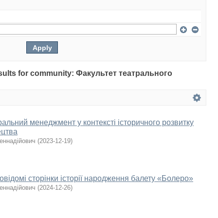
 results for community: Факультет театрального
альний менеджмент у контексті історичного розвитку
ецтва
Геннадійович
(
2023-12-19
)
відомі сторінки історії народження балету «Болеро»
Геннадійович
(
2024-12-26
)