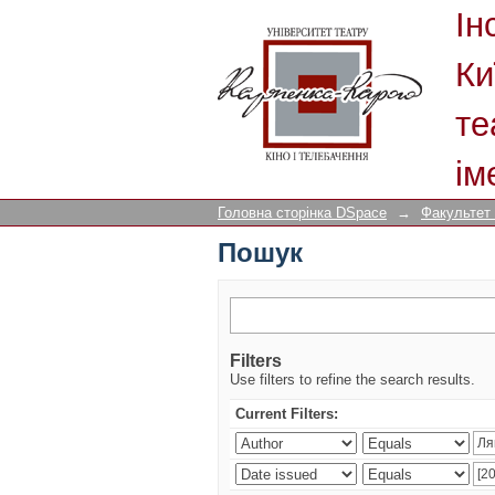
Пошук
Ін
Ки
те
ім
Головна сторінка DSpace
→
Факультет
Пошук
Filters
Use filters to refine the search results.
Current Filters: