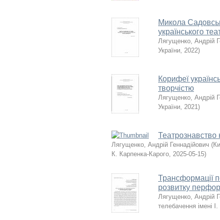
Микола Садовськи
українського теа
Лягущенко, Андрій 
України
,
2022
)
Корифеї українсь
творчістю
Лягущенко, Андрій 
України
,
2021
)
Театрознавство
Лягущенко, Андрій Геннадійович
(
Ки
К. Карпенка-Карого
,
2025-05-15
)
Трансформації п
розвитку перфо
Лягущенко, Андрій 
телебачення імені І.