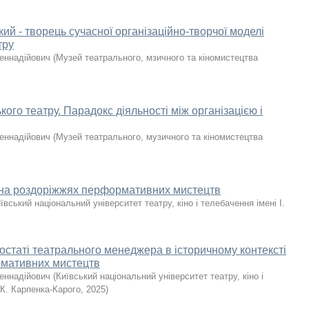
й - творець сучасної організаційно-творчої моделі
тру
Геннадійович
(
Музей театрального, мзичного та кіномистецтва
кого театру. Парадокс діяльності між організацією і
Геннадійович
(
Музей театрального, музичного та кіномистецтва
 на роздоріжжях перформативних мистецтв
ївський національний університет театру, кіно і телебачення імені І.
остаті театрального менеджера в історичному контексті
рмативних мистецтв
Геннадійович
(
Київський національний університет театру, кіно і
 К. Карпенка-Карого
,
2025
)