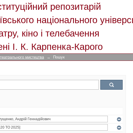
ституційний репозитарій
ївського національного універс
атру, кіно і телебачення
ені І. К. Карпенка-Карого
 театрального мистецтва
→
Пошук