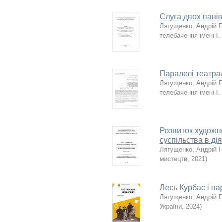
Слуга двох пані
Лягущенко, Андрій 
телебачення імені І.
Паралелі театра
Лягущенко, Андрій 
телебачення імені І.
Розвиток художн
суспільства в ді
Лягущенко, Андрій 
мистецтв
,
2021
)
Лесь Курбас і п
Лягущенко, Андрій 
України
,
2024
)