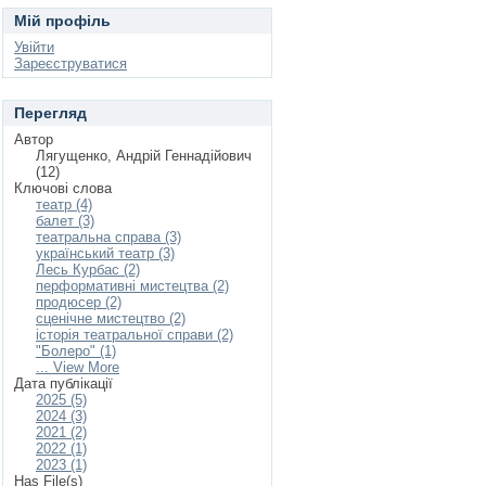
Мій профіль
Увійти
Зареєструватися
Перегляд
Автор
Лягущенко, Андрій Геннадійович
(12)
Ключові слова
театр (4)
балет (3)
театральна справа (3)
український театр (3)
Лесь Курбас (2)
перформативні мистецтва (2)
продюсер (2)
сценічне мистецтво (2)
історія театральної справи (2)
"Болеро" (1)
... View More
Дата публікації
2025 (5)
2024 (3)
2021 (2)
2022 (1)
2023 (1)
Has File(s)