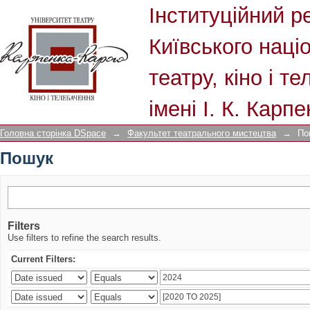
Пошук
Інституційний р
Київського наці
театру, кіно і т
імені І. К. Карп
Головна сторінка DSpace
→
Факультет театрального мистецтва
→
По
Пошук
Filters
Use filters to refine the search results.
Current Filters: