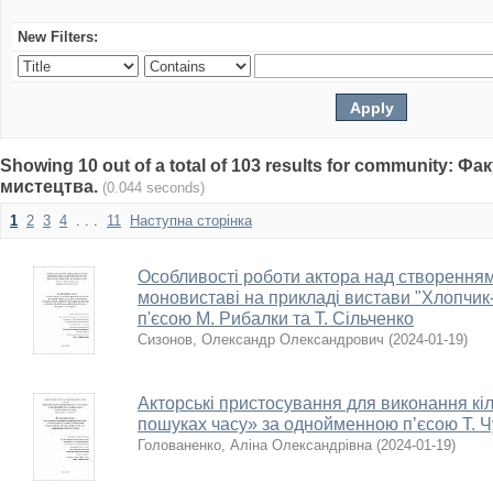
New Filters:
Showing 10 out of a total of 103 results for community: 
мистецтва.
(0.044 seconds)
1
2
3
4
. . .
11
Наступна сторінка
Особливості роботи актора над створенням
моновиставі на прикладі вистави "Хлопчик
п'єсою М. Рибалки та Т. Сільченко
Сизонов, Олександр Олександрович
(
2024-01-19
)
Акторські пристосування для виконання кіл
пошуках часу» за однойменною пʼєсою Т. 
Голованенко, Аліна Олександрівна
(
2024-01-19
)