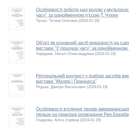
Особливості роботи над роллю у мультисис
часу" за однойменною п'єсою Т. Чухен
Чухен, Тетяна Олегівна
(
2024-01-19
)
Об'єкт як основний засіб виразності на сце
вистави "У пошуках часу" за однойменною 
Чередник, Наталі Олександрівна
(
2024-01-19
)
Регіональний контекст у підборі засобів в
вистави "Маляр і Принцеса"
Редька, Дмитро Васильович
(
2024-01-19
)
Особливості втілення творів американсько
ляльок на прикладі оповідання Рея Бредбе
Гладкова, Аліса Ігорівна
(
2024-01-19
)