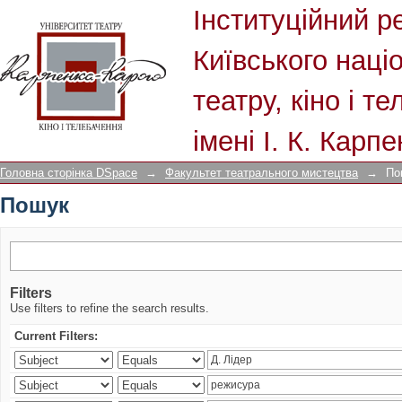
Пошук
Інституційний р
Київського наці
театру, кіно і т
імені І. К. Карп
Головна сторінка DSpace
→
Факультет театрального мистецтва
→
По
Пошук
Filters
Use filters to refine the search results.
Current Filters: