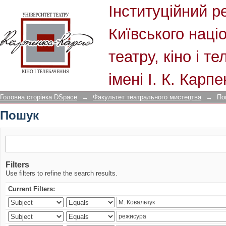
Пошук
Інституційний р
Київського наці
театру, кіно і т
імені І. К. Карп
Головна сторінка DSpace
→
Факультет театрального мистецтва
→
По
Пошук
Filters
Use filters to refine the search results.
Current Filters: