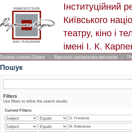
Пошук
Інституційний р
Київського наці
театру, кіно і т
імені І. К. Карп
Головна сторінка DSpace
→
Факультет театрального мистецтва
→
По
Пошук
Filters
Use filters to refine the search results.
Current Filters: