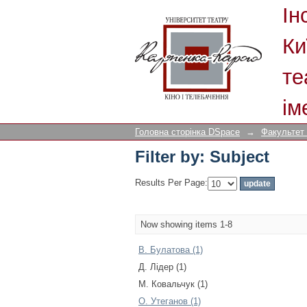
Filter by: Subject
Ін
Ки
те
ім
Головна сторінка DSpace
→
Факультет
Filter by: Subject
Results Per Page:
Now showing items 1-8
В. Булатова (1)
Д. Лідер (1)
М. Ковальчук (1)
О. Утеганов (1)