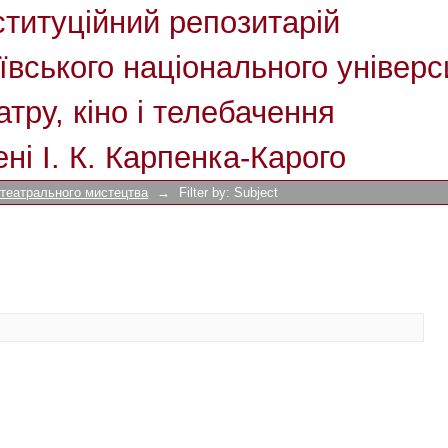
ституційний репозитарій
ївського національного універс
атру, кіно і телебачення
ені І. К. Карпенка-Карого
 театрального мистецтва
→
Filter by: Subject