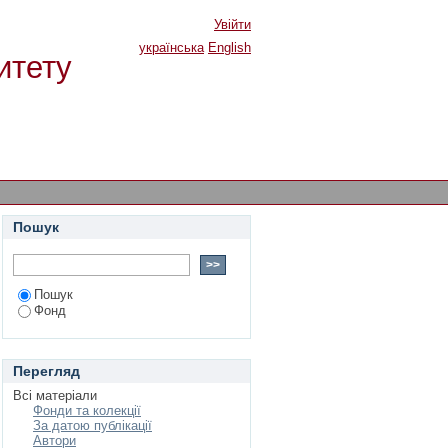
Увійти
українська
English
итету
Пошук
Пошук
Фонд
Перегляд
Всі матеріали
Фонди та колекції
За датою публікації
Автори