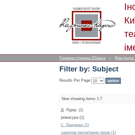
Filter by: Subject
Ін
Ки
те
ім
Головна сторінка DSpace
→
Факультет
Filter by: Subject
Results Per Page:
Now showing items 1-7
Д. Лідер. (1)
режисура (1)
С. Данченко (1)
сценічне прочитання прози (1)