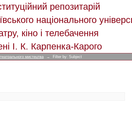
ституційний репозитарій
ївського національного універс
атру, кіно і телебачення
ені І. К. Карпенка-Карого
 театрального мистецтва
→
Filter by: Subject