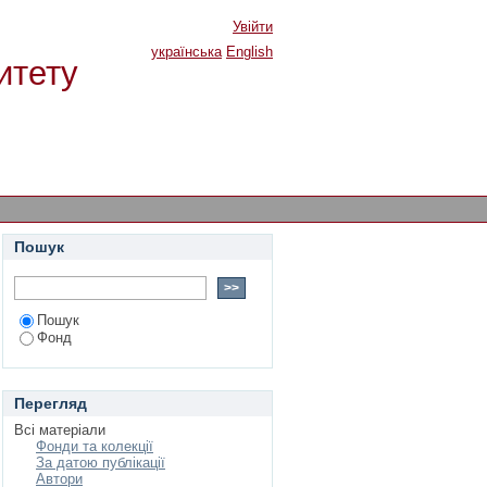
Увійти
українська
English
итету
Пошук
Пошук
Фонд
Перегляд
Всі матеріали
Фонди та колекції
За датою публікації
Автори