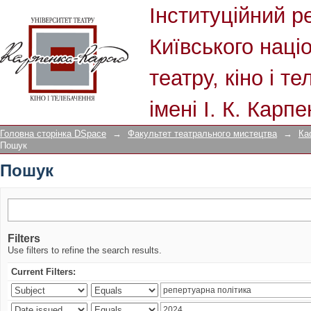
Пошук
Інституційний р
Київського наці
театру, кіно і т
імені І. К. Карп
Головна сторінка DSpace
→
Факультет театрального мистецтва
→
Ка
Пошук
Пошук
Filters
Use filters to refine the search results.
Current Filters: