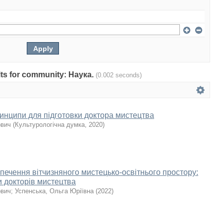
ults for community: Наука.
(0.002 seconds)
ринципи для підготовки доктора мистецтва
ович
(
Культурологічна думка
,
2020
)
печення вітчизняного мистецько-освітнього простору:
и докторів мистецтва
ович
;
Успенська, Ольга Юріївна
(
2022
)