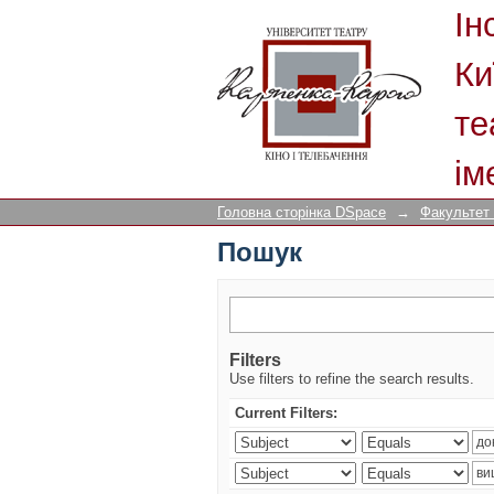
Пошук
Ін
Ки
те
ім
Головна сторінка DSpace
→
Факультет
Пошук
Filters
Use filters to refine the search results.
Current Filters: