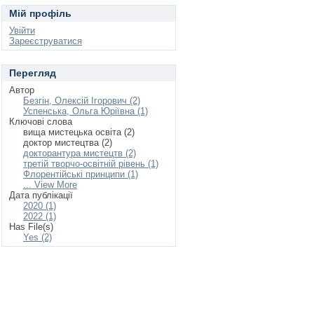
Мій профіль
Увійти
Зареєструватися
Перегляд
Автор
Безгін, Олексій Ігорович (2)
Успенська, Ольга Юріївна (1)
Ключові слова
вища мистецька освіта (2)
доктор мистецтва (2)
докторантура мистецтв (2)
третій творчо-освітній рівень (1)
Флорентійські принципи (1)
... View More
Дата публікації
2020 (1)
2022 (1)
Has File(s)
Yes (2)