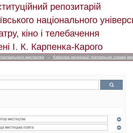
ституційний репозитарій
ївського національного універс
атру, кіно і телебачення
ені І. К. Карпенка-Карого
 театрального мистецтва
→
Кафедра організації театральної справи імен