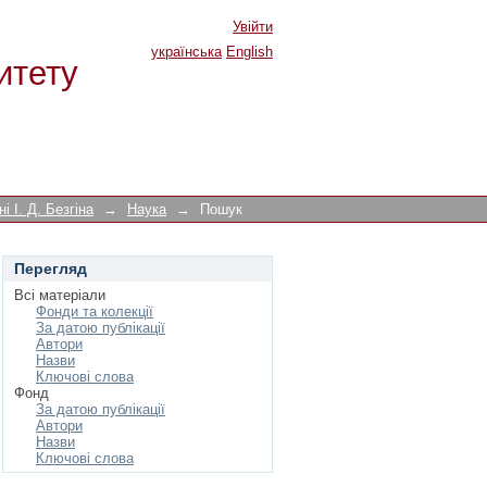
Увійти
українська
English
итету
і І. Д. Безгіна
→
Наука
→
Пошук
Перегляд
Всі матеріали
Фонди та колекції
За датою публікації
Автори
Назви
Ключові слова
Фонд
За датою публікації
Автори
Назви
Ключові слова