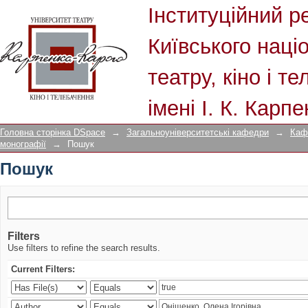
Пошук
Інституційний р
Київського наці
театру, кіно і т
імені І. К. Карп
Головна сторінка DSpace
→
Загальноуніверситетські кафедри
→
Каф
монографії
→
Пошук
Пошук
Filters
Use filters to refine the search results.
Current Filters: