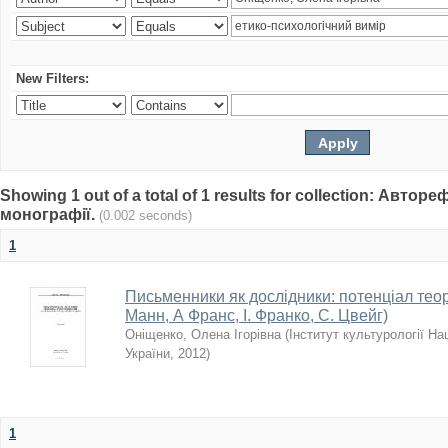
New Filters:
Showing 1 out of a total of 1 results for collection: Автор
монографії.
(0.002 seconds)
1
Письменники як дослідники: потенціал теоре
Манн, А Франс, І. Франко, С. Цвейг)
Оніщенко, Олена Ігорівна
(
Інститут культурології На
України
,
2012
)
1