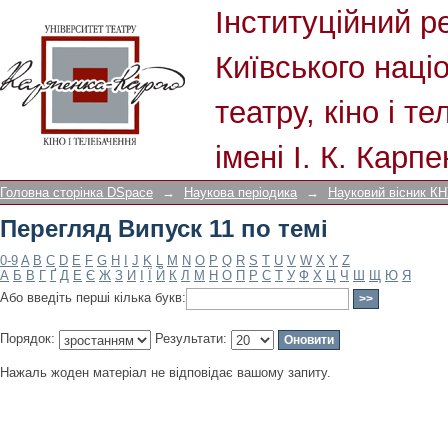
Перегляд Випуск 11 по темі
Інституційний р
Київського наці
театру, кіно і т
імені І. К. Карп
Головна сторінка DSpace
→
Наукова періодика
→
Науковий вісник КНУ
Перегляд Випуск 11 по темі
0-9
A
B
C
D
E
F
G
H
I
J
K
L
M
N
O
P
Q
R
S
T
U
V
W
X
Y
Z
А
Б
В
Г
Ґ
Д
Е
Є
Ж
З
И
І
Ї
Й
К
Л
М
Н
О
П
Р
С
Т
У
Ф
Х
Ц
Ч
Ш
Щ
Ю
Я
Або введіть перші кілька букв:
Порядок:
Результати:
Нажаль жоден матеріал не відповідає вашому запиту.