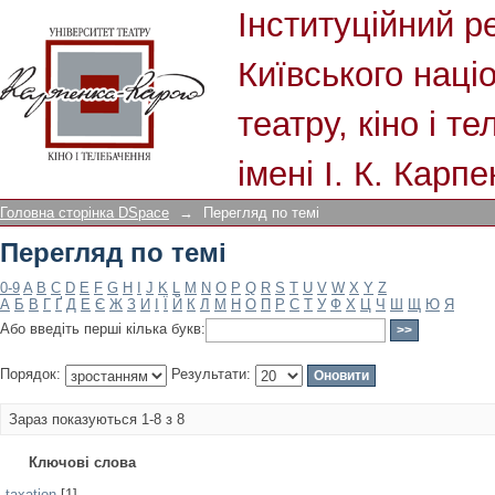
Перегляд по темі
Інституційний р
Київського наці
театру, кіно і т
імені І. К. Карп
Головна сторінка DSpace
→
Перегляд по темі
Перегляд по темі
0-9
A
B
C
D
E
F
G
H
I
J
K
L
M
N
O
P
Q
R
S
T
U
V
W
X
Y
Z
А
Б
В
Г
Ґ
Д
Е
Є
Ж
З
И
І
Ї
Й
К
Л
М
Н
О
П
Р
С
Т
У
Ф
Х
Ц
Ч
Ш
Щ
Ю
Я
Або введіть перші кілька букв:
Порядок:
Результати:
Зараз показуються 1-8 з 8
Ключові слова
taxation
[1]