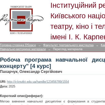
Робоча програма навчальної дисципл
Інституційний р
Київського наці
театру, кіно і т
імені І. К. Карп
Головна сторінка DSpace
→
Факультет театрального мистецтва
→
Ка
Навчально-методичні матеріали
→
Перегляд матеріалів
Робоча програма навчальної дисц
концерту" [4 курс]
Пахарчук, Олександр Сергійович
URI:
http://ir.knutkt.edu.ua/handle/123456789/1554
Дата:
2025
Короткий опис(реферат):
Метою вивчення навчальної дисципліни є формування в студентів