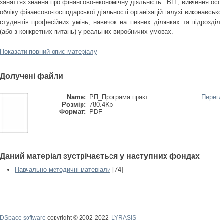
заняттях знання про фінансово-економічну діяльність ТВП , вивчення осо
обліку фінансово-господарської діяльності організацій галузі виконавсь
студентів професійних умінь, навичок на певних ділянках та підрозділ
(або з конкретних питань) у реальних виробничих умовах.
Показати повний опис матеріалу
Долучені файли
Name:
РП_Програма практ ...
Перег
Розмір:
780.4Kb
Формат:
PDF
Даний матеріал зустрічається у наступних фондах
Навчально-методичні матеріали
[74]
DSpace software
copyright © 2002-2022
LYRASIS