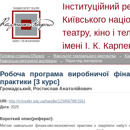
Робоча програма виробничої фінансо
Інституційний р
Київського наці
театру, кіно і т
імені І. К. Карп
Головна сторінка DSpace
→
Факультет театрального мистецтва
→
Ка
Навчально-методичні матеріали
→
Перегляд матеріалів
Робоча програма виробничої фіна
практики [3 курс]
Громадський, Ростислав Анатолійович
URI:
http://ir.knutkt.edu.ua/handle/123456789/1561
Дата:
2025
Короткий опис(реферат):
Метою навчальної фінансово-економічної практики є закріпити набуті 