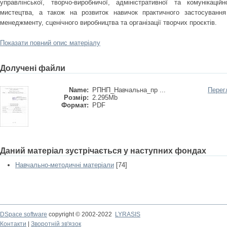
управлiнської, творчо-виробничої, адмiнiстративної та комунiкацiй
мистецтва, а також на розвиток навичок практичного застосування
менеджменту, сценiчного виробництва та органiзацiї творчих проєктiв.
Показати повний опис матеріалу
Долучені файли
Name:
РПНП_Навчальна_пр ...
Перег
Розмір:
2.295Mb
Формат:
PDF
Даний матеріал зустрічається у наступних фондах
Навчально-методичні матеріали
[74]
DSpace software
copyright © 2002-2022
LYRASIS
Контакти
|
Зворотній зв'язок