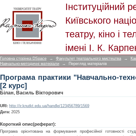
Програма практики "Навчально-технол
Інституційний р
Київського наці
театру, кіно і т
імені І. К. Карп
Головна сторінка DSpace
→
Факультет театрального мистецтва
→
Ка
Навчально-методичні матеріали
→
Перегляд матеріалів
Програма практики "Навчально-техн
[2 курс]
Білан, Василь Вікторович
URI:
http://ir.knutkt.edu.ua/handle/123456789/1569
Дата:
2025
Короткий опис(реферат):
Програма opiєнтoвaнa на формування професiйної готовностi студе