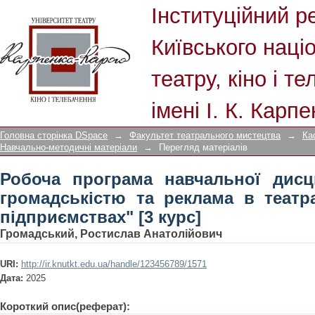
Робоча програма навчальної дисципл
Інституційний р
в театрально-видовищних підприємст
Київського наці
театру, кіно і т
імені І. К. Карп
Головна сторінка DSpace
→
Факультет театрального мистецтва
→
Ка
Навчально-методичні матеріали
→
Перегляд матеріалів
Робоча програма навчальної дисц
громадськістю та реклама в теат
підприємствах" [3 курс]
Громадський, Ростислав Анатолійович
URI:
http://ir.knutkt.edu.ua/handle/123456789/1571
Дата:
2025
Короткий опис(реферат):