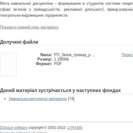
Мета навчальної дисципліни – формування в студентів системи теорет
сфері зв’язків з громадськістю, рекламної діяльності, бренд-комуні
театрально-видовищних підприємств.
Показати повний опис матеріалу
Долучені файли
Name:
РП_Звязк_громад_р ...
Перег
Розмір:
1.195Mb
Формат:
PDF
Даний матеріал зустрічається у наступних фондах
Навчально-методичні матеріали
[74]
DSpace software
copyright © 2002-2022
LYRASIS