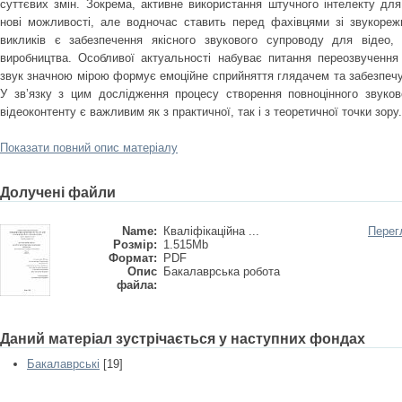
суттєвих змін. Зокрема, активне використання штучного інтелекту для 
нові можливості, але водночас ставить перед фахівцями зі звукореж
викликів є забезпечення якісного звукового супроводу для відео, 
виробництва. Особливої актуальності набуває питання переозвучення 
звук значною мірою формує емоційне сприйняття глядачем та забезпечує 
У зв’язку з цим дослідження процесу створення повноцінного звуко
відеоконтенту є важливим як з практичної, так і з теоретичної точки зору.
Показати повний опис матеріалу
Долучені файли
Name:
Кваліфікаційна ...
Перег
Розмір:
1.515Mb
Формат:
PDF
Опис
Бакалаврська робота
файла:
Даний матеріал зустрічається у наступних фондах
Бакалаврські
[19]