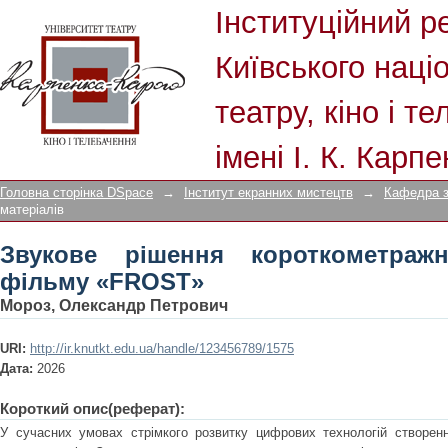
Звукове рішення короткометражного
Інституційний р
Київського наці
театру, кіно і т
імені І. К. Карп
Головна сторінка DSpace
→
Інститут екранних мистецтв
→
Кафедра 
матеріалів
Звукове рішення короткометражн
фільму «FROST»
Мороз, Олександр Петрович
URI:
http://ir.knutkt.edu.ua/handle/123456789/1575
Дата:
2026
Короткий опис(реферат):
У сучасних умовах стрімкого розвитку цифрових технологій створенн