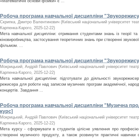
«Математичні основи фізики» є ...
Робоча програма навчальної дисципліни "Звукорежисур
Скрипка, Дмитро Валентинович
(
Київський національний університет театр
Карпенка-Карого
,
2025-12-22
)
Мета навчальної дисципліни: отримання студентами знань із теорії та
кіновиробництва, застосування теоретичних знань при створенні звукової
фільмом. ...
Робоча програма навчальної дисципліни "Звукорежисур
Мокрицький, Андрій Павлович
(
Київський національний університет театру,
Карпенка-Карого
,
2025-12-22
)
Мета навчальної дисципліни: підготувати до діяльності звукорежисер
режисера для роботи над записом музичних програм академічної, народ
концертів. Завдання ...
Робоча програма навчальної дисципліни "Музична прод
курс]
Мокрицький, Андрій Павлович
(
Київський національний університет театру,
Карпенка-Карого
,
2025-12-22
)
Мета курсу - сформувати в студентів цілісне уявлення про професію
створенні музичного продукту, а також розвинути практичні навички орг