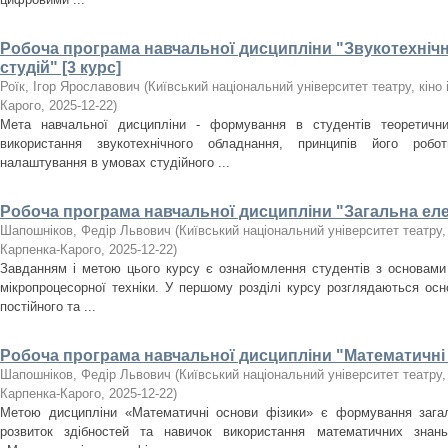
Робоча програма навчальної дисципліни "Звукотехніч
студій" [3 курс]
Роїк, Ігор Ярославович
(
Київський національний університет театру, кіно і
Карого
,
2025-12-22
)
Мета навчальної дисципліни - формування в студентів теоретичн
використання звукотехнічного обладнання, принципів його робот
налаштування в умовах студійного ...
Робоча програма навчальної дисципліни "Загальна елек
Шапошніков, Федір Львович
(
Київський національний університет театру, к
Карпенка-Карого
,
2025-12-22
)
Завданням і метою цього курсу є ознайомлення студентів з основами е
мікропроцесорної техніки. У першому розділі курсу розглядаються осн
постійного та ...
Робоча програма навчальної дисципліни "Математичні о
Шапошніков, Федір Львович
(
Київський національний університет театру, к
Карпенка-Карого
,
2025-12-22
)
Метою дисципліни «Математичні основи фізики» є формування загал
розвиток здібностей та навичок використання математичних знан