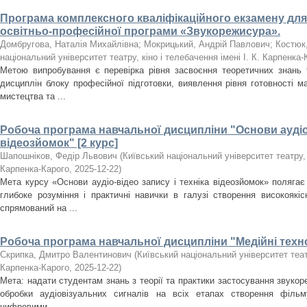
Програма комплексного кваліфікаційного екзамену для
освітньо-професійної програми «Звукорежисура».
Домбругова, Наталія Михайлівна
;
Мокрицький, Андрій Павлович
;
Костюк
національний університет театру, кіно і телебачення імені І. К. Карпенка-
Метою випробування є перевірка рівня засвоєння теоретичних знань 
дисциплін блоку професійної підготовки, виявлення рівня готовності ма
мистецтва та ...
Робоча програма навчальної дисципліни "Основи аудіо-
відеозйомок" [2 курс]
Шапошніков, Федір Львович
(
Київський національний університет театру, к
Карпенка-Карого
,
2025-12-22
)
Мета курсу «Основи аудіо-відео запису і техніка відеозйомок» поляга
глибоке розуміння і практичні навички в галузі створення високоякіс
спрямований на ...
Робоча програма навчальної дисципліни "Медійні технол
Скрипка, Дмитро Валентинович
(
Київський національний університет театр
Карпенка-Карого
,
2025-12-22
)
Мета: надати студентам знань з теорії та практики застосування звуко
обробки аудіовізуальних сигналів на всіх етапах створення фільм
цифровими ...