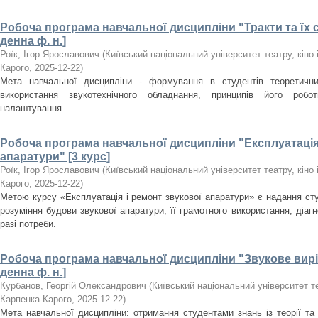
Робоча програма навчальної дисципліни "Тракти та їх ск
денна ф. н.]
Роїк, Ігор Ярославович
(
Київський національний університет театру, кіно і
Карого
,
2025-12-22
)
Мета навчальної дисципліни - формування в студентів теоретичн
використання звукотехнічного обладнання, принципів його робот
налаштування.
Робоча програма навчальної дисципліни "Експлуатація
апаратури" [3 курс]
Роїк, Ігор Ярославович
(
Київський національний університет театру, кіно і
Карого
,
2025-12-22
)
Метою курсу «Експлуатація і ремонт звукової апаратури» є надання ст
розуміння будови звукової апаратури, її грамотного використання, діаг
разі потреби.
Робоча програма навчальної дисципліни "Звукове вирі
денна ф. н.]
Курбанов, Георгій Олександрович
(
Київський національний університет теа
Карпенка-Карого
,
2025-12-22
)
Мета навчальної дисципліни: отримання студентами знань із теорії та