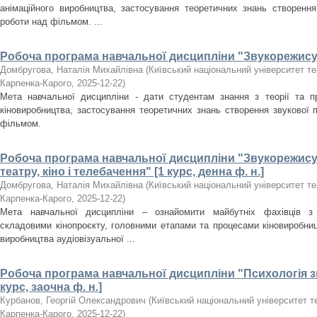
анімаційного виробництва, застосування теоретичних знань створення
роботи над фільмом. ...
Робоча програма навчальної дисципліни "Звукорежисура
Домбругова, Наталія Михайлівна
(
Київський національний університет теат
Карпенка-Карого
,
2025-12-22
)
Мета навчальної дисципліни - дати студентам знання з теорії та п
кіновиробництва, застосування теоретичних знань створення звукової 
фільмом.
Робоча програма навчальної дисципліни "Звукорежис
театру, кіно і телебачення" [1 курс, денна ф. н.]
Домбругова, Наталія Михайлівна
(
Київський національний університет теат
Карпенка-Карого
,
2025-12-22
)
Мета навчальної дисципліни – ознайомити майбутніх фахівців з 
складовими кінопроєкту, головними етапами та процесами кіновиробницт
виробництва аудіовізуальної ...
Робоча програма навчальної дисципліни "Психологія з
курс, заочна ф. н.]
Курбанов, Георгій Олександрович
(
Київський національний університет теа
Карпенка-Карого
,
2025-12-22
)