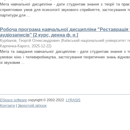
Мета навчальної дисципліни - дати студентам знання з теорії та прак
сприятливих умов для психології звукового сприйняття, застосування т
партитури для ...
Робоча програма навчальної дисципліни "Реставрація 
аудіозаписів" [2 курс, денна ф. н.]
Курбанов, Георгій Олександрович
(
Київський національний університет теа
Карпенка-Карого
,
2025-12-22
)
Мета та завдання навчальної дисципліни - дати студентам знання з те
умовах кіно- і телевиробництва, застосування теоретичних знань віднов
зі звуковим ...
DSpace software
copyright © 2002-2022
LYRASIS
Контакти
|
Зворотній зв'язок