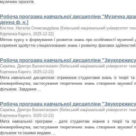
музичних проєктів.
Робоча програма навчальної дисципліни "Музична драма
денна ф. н.]
Костюк, Наталія Олександрівна
(
Київський національний університет театр
Карпенка-Карого
,
2025-12-22
)
Метою курсу є формування і розвиток знань про особливості музичної д
сприяння здобуттю спеціалізованих знань і розвитку фахових здібностей
Робоча програма навчальної дисципліни "Звукорежисур
Скрипка, Дмитро Валентинович
(
Київський національний університет театр
Карпенка-Карого
,
2025-12-22
)
Мета навчальної дисципліни: отримання студентами знань із теорії та
кіновиробництва, застосування теоретичних знань створення звукової 
фільмом. Завдання ...
Робоча програма навчальної дисципліни "Звукорежисура
Скрипка, Дмитро Валентинович
(
Київський національний університет театр
Карпенка-Карого
,
2025-12-22
)
Мета навчальної програми - дати студентам знання з теорії та пр
кіновиробництва, застосування теоретичних знань створення звукової 
фільмом та іншими видами ...