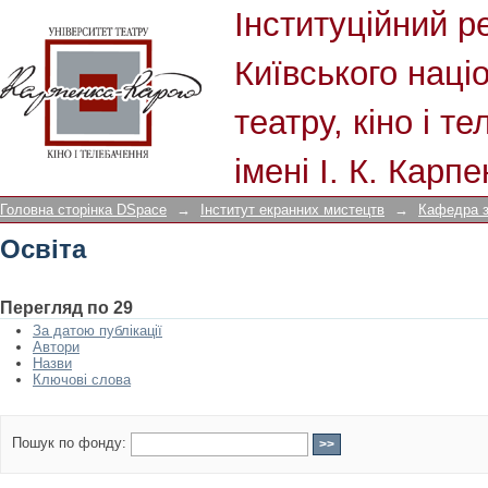
Освіта
Інституційний р
Київського наці
театру, кіно і т
імені І. К. Карп
Головна сторінка DSpace
→
Інститут екранних мистецтв
→
Кафедра 
Освіта
Перегляд по 29
За датою публікації
Автори
Назви
Ключові слова
Пошук по фонду: