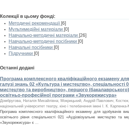
Колекції в цьому фонді:
Методичні рекомендації
[6]
Мультимедійні матеріали
[0]
Навчально-методичні матеріали
[26]
Навчально-методичні посібники
[0]
Навчальні посібники
[0]
Підручники
[0]
Останні додані
Програма комплексного кваліфікаційного екзамену для 
галузі знань 02 «Культура і мистецтво», спеціальності 
мистецтво та виробництво», першого (бакалаврського) 
освітньо-професійної програми «Звукорежисура»
Домбругова, Наталія Михайлівна
;
Мокрицький, Андрій Павлович
;
Костюк
національний університет театру, кіно і телебачення імені І. К. Карпенка-
Програма комплексного кваліфікаційного екзамену для здобувачів вищ
освітнього рівня спеціальності 021 «Аудіовізуальне мистецтво та ме
«Звукорежисура» є ...