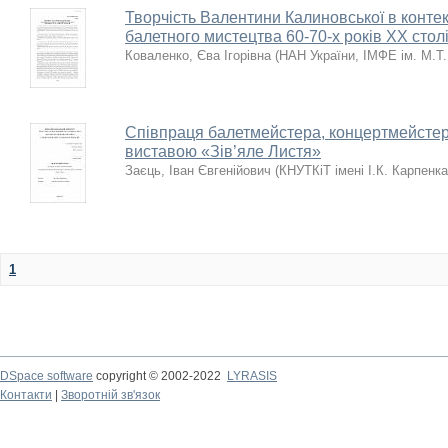
Творчість Валентини Калиновської в контек
балетного мистецтва 60-70-х років XX стол
Коваленко, Єва Ігорівна
(
НАН України, ІМФЕ ім. М.Т
Співпраця балетмейстера, концертмейстера
виставою «Зів’яле Листя»
Заєць, Іван Євгенійович
(
КНУТКіТ імені І.К. Карпенк
1
DSpace software
copyright © 2002-2022
LYRASIS
Контакти
|
Зворотній зв'язок