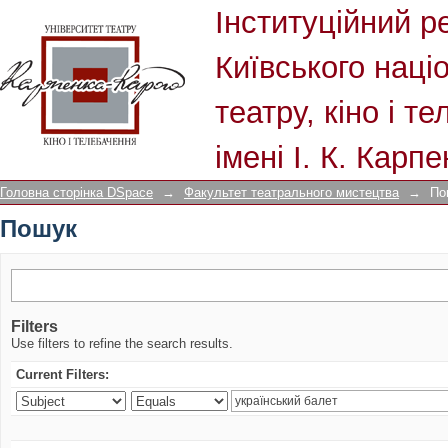
Пошук
Інституційний р
Київського наці
театру, кіно і т
імені І. К. Карп
Головна сторінка DSpace
→
Факультет театрального мистецтва
→
По
Пошук
Filters
Use filters to refine the search results.
Current Filters: