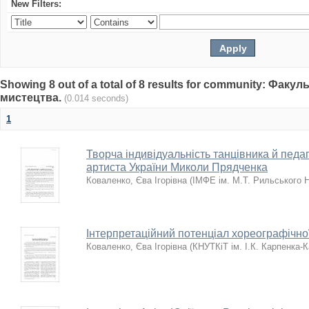
New Filters:
Showing 8 out of a total of 8 results for community: Факу
мистецтва.
(0.014 seconds)
1
Творча індивідуальність танцівника й педа
артиста України Миколи Прядченка
Коваленко, Єва Ігорівна
(
ІМФЕ ім. М.Т. Рильського 
Інтерпретаційний потенціал хореографічно
Коваленко, Єва Ігорівна
(
КНУТКіТ ім. І.К. Карпенка-