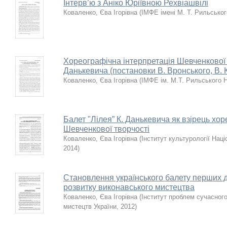
Інтерв’ю з Аніко Юріївною Рехвіашвілі
Коваленко, Єва Ігорівна
(
ІМФЕ імені М. Т. Рильсько
Xореографічна інтерпретація Шевченкової "
Данькевича (постановки В. Вронського, В. 
Коваленко, Єва Ігорівна
(
ІМФЕ ім. М.Т. Рильського 
Балет "Лілея” К. Данькевича як взірець хор
Шевченкової творчості
Коваленко, Єва Ігорівна
(
Інститут культурології Нац
2014
)
Становлення українського балету перших де
розвитку виконавського мистецтва
Коваленко, Єва Ігорівна
(
Інститут проблем сучасног
мистецтв України
,
2012
)