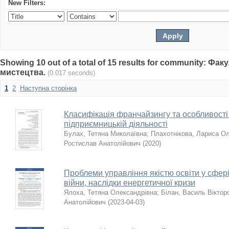
New Filters:
Showing 10 out of a total of 15 results for community: Фа
мистецтва.
(0.017 seconds)
1
2
Наступна сторінка
Класифікація франчайзингу та особливості 
підприємницькій діяльності
Булах, Тетяна Миколаївна
;
Плахотнікова, Лариса О
Ростислав Анатолійович
(
2020
)
Проблеми управління якістю освіти у сфері
війни, наслідки енергетичної кризи
Ялоха, Тетяна Олександрівна
;
Білан, Василь Віктор
Анатолійович
(
2023-04-03
)