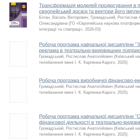
Трансформація моделей продюсування в 
європейський досвід та вектори його імплем
Білан, Василь Вікторович
;
Громадський, Ростислав 
Олександрівна
(
ГО «Європейська наукова платформа»
інтеграції та співпраці»
,
2026-03
)
Робоча програма навчальної дисципліни "Зв
реклама в театрально-видовищних підприєм
Громадський, Ростислав Анатолійович
(
Київський на
телебачення імені І. К. Карпенка-Карого
,
2025
)
Робоча програма виробничої фінансово-еко
Громадський, Ростислав Анатолійович
(
Київський на
телебачення імені І. К. Карпенка-Карого
,
2025
)
Робоча програма навчальної дисципліни "О
фінансової діяльності в театрально-видови
Громадський, Ростислав Анатолійович
(
Київський на
телебачення імені І. К. Карпенка-Карого
,
2025
)