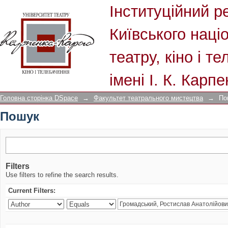
Пошук
Інституційний р
Київського наці
театру, кіно і т
імені І. К. Карп
Головна сторінка DSpace
→
Факультет театрального мистецтва
→
По
Пошук
Filters
Use filters to refine the search results.
Current Filters: