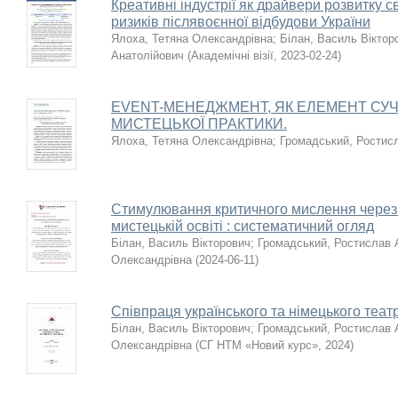
Креативні індустрії як драйвери розвитку с
ризиків післявоєнної відбудови України
Ялоха, Тетяна Олександрівна
;
Білан, Василь Віктор
Анатолійович
(
Академічні візії
,
2023-02-24
)
ЕVENT-МЕНЕДЖМЕНТ, ЯК ЕЛЕМЕНТ СУЧ
МИСТЕЦЬКОЇ ПРАКТИКИ.
Ялоха, Тетяна Олександрівна
;
Громадський, Ростис
Стимулювання критичного мислення через і
мистецькій освіті : систематичний огляд
Білан, Василь Вікторович
;
Громадський, Ростислав 
Олександрівна
(
2024-06-11
)
Співпраця українського та німецького теат
Білан, Василь Вікторович
;
Громадський, Ростислав 
Олександрівна
(
СГ НТМ «Новий курс»
,
2024
)