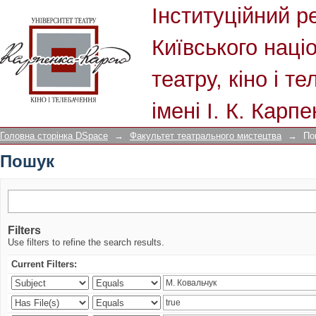
Пошук
Інституційний р
Київського наці
театру, кіно і т
імені І. К. Карп
Головна сторінка DSpace
→
Факультет театрального мистецтва
→
По
Пошук
Filters
Use filters to refine the search results.
Current Filters: