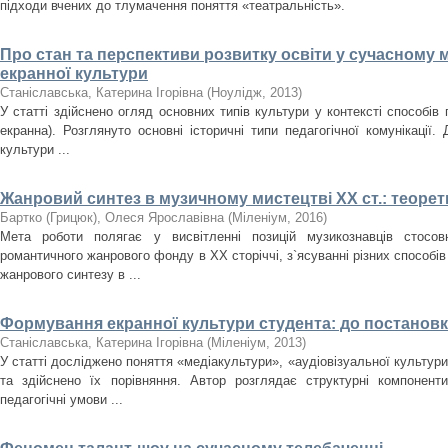
підходи вчених до тлумачення поняття «театральність».
Про стан та перспективи розвитку освіти у сучасному 
екранної культури
Станіславська, Катерина Ігорівна
(
Ноулідж
,
2013
)
У статті здійснено огляд основних типів культури у контексті способів 
екранна). Розглянуто основні історичні типи педагогічної комунікації.
культури ...
Жанровий синтез в музичному мистецтві ХХ ст.: теорет
Бартко (Грицюк), Олеся Ярославівна
(
Міленіум
,
2016
)
Мета роботи полягає у висвітленні позицій музикознавців стосов
романтичного жанрового фонду в ХХ сторіччі, з`ясуванні різних способі
жанрового синтезу в ...
Формування екранної культури студента: до постанов
Станіславська, Катерина Ігорівна
(
Міленіум
,
2013
)
У статті досліджено поняття «медіакультури», «аудіовізуальної культури
та здійснено їх порівняння. Автор розглядає структурні компоненти
педагогічні умови ...