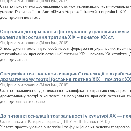
Ян, Ірина Миколаївна
(
Міленіум
,
2017
)
Статтю присвячено дослідженню статусу українського музично-драматич
умовах Російської та Австрійсько-Угорської імперій наприкінці ХІХ 
дослідження полягає ...
Соціальні детермінанти формування українських муз
колективів: остання третина ХІХ – початок ХХ ст.
Ян, Ірина Миколаївна
(
Міленіум
,
2018
)
У дослідженні розглянуто особливості формування українських музично
етносоціальних процесів останньої третини ХІХ – початку ХХ століття. 
досліджується ...
Специфіка театрально-глядацької взаємодії в українс
драматичному театрі (остання третина ХІХ – початок ХХ
Ян, Ірина Миколаївна
(
Міленіум
,
2018
)
Статтю присвячено дослідженню специфіки театрально-глядацької в
драматичному театрі в контексті етносоціальних процесів останньої т
дослідженні застосовано ...
До питання ескалації театральності у культурі ХХ — поч
Станіславська, Катерина Ігорівна
(
ТНПУ ім. В. Гнатюка
,
2013
)
У статті простежуються онтологічні та функціональні аспекти театралізац