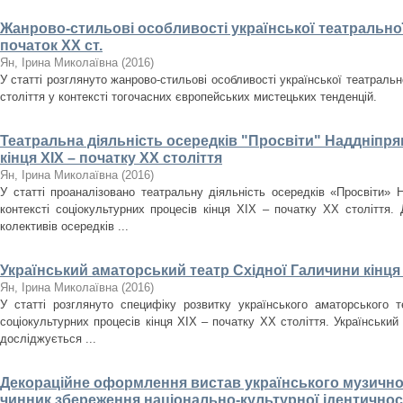
Жанрово-стильові особливості української театральної 
початок ХХ ст.
Ян, Ірина Миколаївна
(
2016
)
У статті розглянуто жанрово-стильові особливості української театрально
століття у контексті тогочасних європейських мистецьких тенденцій.
Театральна діяльність осередків "Просвіти" Наддніпря
кінця ХІХ – початку ХХ століття
Ян, Ірина Миколаївна
(
2016
)
У статті проаналізовано театральну діяльність осередків «Просвіти» 
контексті соціокультурних процесів кінця ХІХ – початку ХХ століття.
колективів осередків ...
Український аматорський театр Східної Галичини кінця Х
Ян, Ірина Миколаївна
(
2016
)
У статті розглянуто специфіку розвитку українського аматорського т
соціокультурних процесів кінця ХІХ – початку ХХ століття. Український
досліджується ...
Декораційне оформлення вистав українського музично
чинник збереження національно-культурної ідентичност