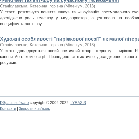
Феномен талант-шоу на сучасному телебаченні
Станіславська, Катерина Ігорівна
(
Міленіум
,
2013
)
У статті розглянуто поняття «шоу» та «шоуізації» постмодерного сус
досліджено роль телешоу у медіапросторі; акцентовано на особлив
специфіку талант-шоу. ...
Художні особливості "пиріжкової поезії" як малої літер
Станіславська, Катерина Ігорівна
(
Міленіум
,
2013
)
У статті досліджується новий поетичний жанр Інтернету – пиріжок. Ро
канони його композиції. Проведено статистичне дослідження річного 
ресурсів.
DSpace software
copyright © 2002-2022
LYRASIS
Контакти
|
Зворотній зв'язок