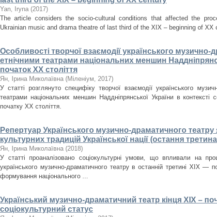
Yan, Iryna
(
2017
)
The article considers the socio-cultural conditions that affected the pr
Ukrainian music and drama theatre of last third of the XIX – beginning of XX 
Особливості творчої взаємодії українського музично-д
етнічними театрами національних меншин Наддніпрянськ
початок ХХ століття
Ян, Ірина Миколаївна
(
Міленіум
,
2017
)
У статті розглянуто специфіку творчої взаємодії українського музич
театрами національних меншин Наддніпрянської України в контексті со
початку ХХ століття.
Репертуар Українського музично-драматичного театру 
культурних традицій Української нації (остання третина
Ян, Ірина Миколаївна
(
2018
)
У статті проаналізовано соціокультурні умови, що впливали на проц
українського музично-драматичного театру в останній третині ХІХ — п
формування національного ...
Український музично-драматичний театр кінця ХІХ – поч
соціокультурний статус