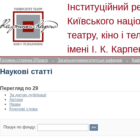
Наукові статті
Інституційний р
Київського наці
театру, кіно і т
імені І. К. Карп
Головна сторінка DSpace
→
Загальноуніверситетські кафедри
→
Каф
Наукові статті
Перегляд по 29
За датою публікації
Автори
Назви
Ключові слова
Пошук по фонду: