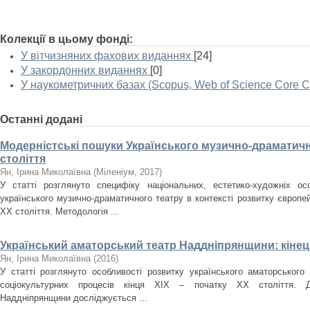
Колекції в цьому фонді:
У вітчизняних фахових виданнях
[24]
У закордонних виданнях
[0]
У наукометричних базах (Scopus, Web of Science Core Co
Останні додані
Модерністські пошуки Українського музично-драматичн
століття
Ян, Ірина Миколаївна
(
Міленіум
,
2017
)
У статті розглянуто специфіку національних, естетико-художніх ос
українського музично-драматичного театру в контексті розвитку європе
ХХ століття. Методологія ...
Український аматорський театр Наддніпрянщини: кінець
Ян, Ірина Миколаївна
(
2016
)
У статті розглянуто особливості розвитку українського аматорського
соціокультурних процесів кінця ХІХ – початку ХХ століття. Ді
Наддніпрянщини досліджується ...