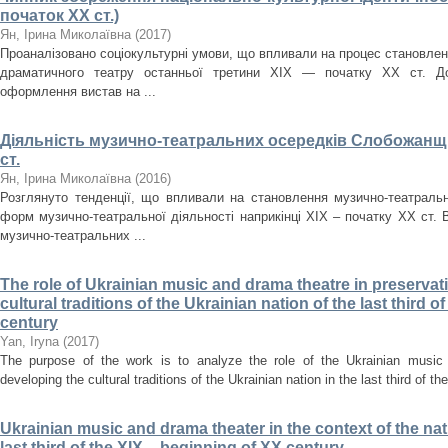
початок XX ст.)
Ян, Ірина Миколаївна
(
2017
)
Проаналізовано соціокультурні умови, що впливали на процес становленн
драматичного театру останньої третини ХІХ — початку ХХ ст. До
оформлення вистав на ...
Діяльність музично-театральних осередків Слобожанщи
ст.
Ян, Ірина Миколаївна
(
2016
)
Розглянуто тенденції, що впливали на становлення музично-театральн
форм музично-театральної діяльності наприкінці ХІХ – початку ХХ ст. В
музично-театральних ...
The role of Ukrainian music and drama theatre in preserva
cultural traditions of the Ukrainian nation of the last third 
century
Yan, Iryna
(
2017
)
The purpose of the work is to analyze the role of the Ukrainian music
developing the cultural traditions of the Ukrainian nation in the last third of t
Ukrainian music and drama theater in the context of the nat
last third of the XIX – beginning of XX century