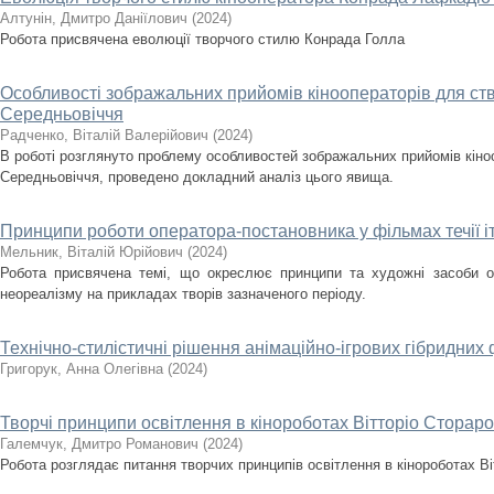
Алтунін, Дмитро Даніїлович
(
2024
)
Робота присвячена еволюції творчого стилю Конрада Голла
Особливості зображальних прийомів кінооператорів для с
Середньовіччя
Радченко, Віталій Валерійович
(
2024
)
В роботі розглянуто проблему особливостей зображальних прийомів кін
Середньовіччя, проведено докладний аналіз цього явища.
Принципи роботи оператора-постановника у фільмах течії і
Мельник, Віталій Юрійович
(
2024
)
Робота присвячена темі, що окреслює принципи та художні засоби опе
неореалізму на прикладах творів зазначеного періоду.
Технічно-стилістичні рішення анімаційно-ігрових гібридних 
Григорук, Анна Олегівна
(
2024
)
Творчі принципи освітлення в кінороботах Вітторіо Стораро
Галемчук, Дмитро Романович
(
2024
)
Робота розглядає питання творчих принципів освітлення в кінороботах Ві