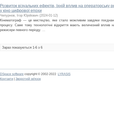
Розвиток візуальних ефектів, їхній вплив на операторську 
у кіно цифрової епохи
Чепурнов, Ігор Юрійович
(
2024-01-12
)
Кінематограф — це мистецтво, яке стало можливим завдяки поєднанн
процесу. Саме тому технологічні відкриття мають величезний вплив н
режисери певного періоду. ...
Зараз показуються 1-6 з 6
DSpace software
copyright © 2002-2022
LYRASIS
Контакти
|
Зворотній зв'язок