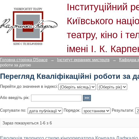
Перегляд Кваліфікаційні роботи за 
Інституційний р
Київського наці
театру, кіно і т
імені І. К. Карп
Головна сторінка DSpace
→
Інститут екранних мистецтв
→
Кафедра к
роботи за датою
Перегляд Кваліфікаційні роботи за 
Перейти до значення в індексі:
Або введіть рік:
Сортувати по:
Порядок:
Результати:
Зараз показуються 1-6 з 6
Еволюція творчого стилю кінооператора Конрада Лафкадіо