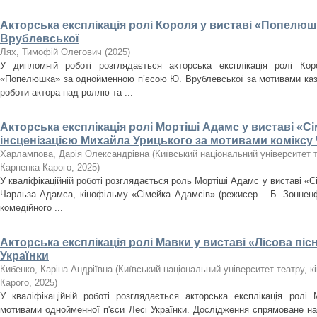
Акторська експлікація ролі Короля у виставі «Попелюш
Врублевської
Лях, Тимофій Олегович
(
2025
)
У дипломній роботі розглядається акторська експлікація ролі Ко
«Попелюшка» за однойменною п’єсою Ю. Врублевської за мотивами каз
роботи актора над роллю та ...
Акторська експлікація ролі Мортіші Адамс у виставі «С
інсценізацією Михайла Урицького за мотивами коміксу
Харлампова, Дарія Олександрівна
(
Київський національний університет те
Карпенка-Карого
,
2025
)
У кваліфікаційній роботі розглядається роль Мортіші Адамс у виставі «
Чарльза Адамса, кінофільму «Сімейка Адамсів» (режисер – Б. Зонненф
комедійного ...
Акторська експлікація ролі Мавки у виставі «Лісова піс
Українки
Кибенко, Каріна Андріївна
(
Київський національний університет театру, кін
Карого
,
2025
)
У кваліфікаційній роботі розглядається акторська експлікація ролі
мотивами однойменної п'єси Лесі Українки. Дослідження спрямоване на