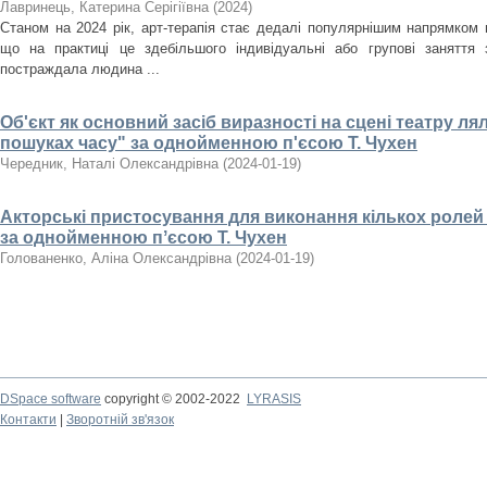
Лавринець, Катерина Серігіївна
(
2024
)
Станом на 2024 рік, арт-терапія стає дедалі популярнішим напрямком п
що на практиці це здебільшого індивідуальні або групові заняття 
постраждала людина ...
Об'єкт як основний засіб виразності на сцені театру ля
пошуках часу" за однойменною п'єсою Т. Чухен
Чередник, Наталі Олександрівна
(
2024-01-19
)
Акторські пристосування для виконання кількох ролей 
за однойменною пʼєсою Т. Чухен
Голованенко, Аліна Олександрівна
(
2024-01-19
)
DSpace software
copyright © 2002-2022
LYRASIS
Контакти
|
Зворотній зв'язок