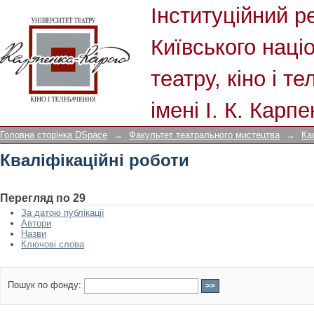
Кваліфікаційні роботи
Інституційний р
Київського наці
театру, кіно і т
імені І. К. Карп
Головна сторінка DSpace
→
Факультет театрального мистецтва
→
Ка
Кваліфікаційні роботи
Перегляд по 29
За датою публікації
Автори
Назви
Ключові слова
Пошук по фонду: