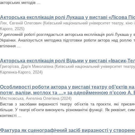
акторських методів ...
Акторська експлікація ролі Лукаша у виставі «Лісова Пі
Лях, Євгеній Олегович
(
Київський національний університет театру, кіно і
Карого
,
2025
)
У дипломній роботі розглядається акторська експлікація ролі Лукаша у в
Українки. Аналізується методика підготовки роботи актора над роллю т
втілення ...
Акторська експлікація ролі Відьми у виставі «Івасик-Те
Григор'єва, Дар'я Миколаївна
(
Київський національний університет театру, 
Карпенка-Карого
,
2024
)
Особливості роботи актора у виставі театру обʼєктів н
потяг, валізи, мотлох та …» за однойменною п’єсою А
Мястковська, Ангеліна Олегівна
(
2024
)
Вистав з засобами виразності театру об’єктів та проєкти, які присвяч
більше. У театрі об’єкти виконують різноманітні функції. Як реквізит, с
контексті ...
Фактура як сценографічний засіб виразності у створен