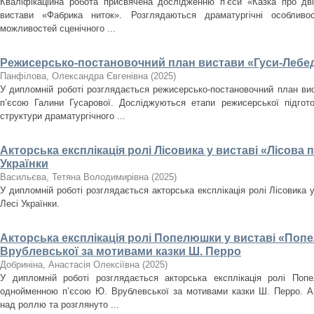
Кваліфікаційна робота присвячена дослідженню п’єси «Казка про дві н
вистави «Фабрика ниток». Розглядаються драматургічні особливос
можливостей сценічного ...
Режисерсько-постановочний план вистави «Гуси-Лебеді»
Панфілова, Олександра Євгенівна
(
2025
)
У дипломній роботі розглядається режисерсько-постановочний план ви
п’єсою Галини Гусарової. Досліджуються етапи режисерської підгото
структури драматургічного ...
Акторська експлікація ролі Лісовика у виставі «Лісова 
Українки
Васильєва, Тетяна Володимирівна
(
2025
)
У дипломній роботі розглядається акторська експлікація ролі Лісовика у
Лесі Українки.
Акторська експлікація ролі Попелюшки у виставі «Поп
Врублевської за мотивами казки Ш. Перро
Добриніна, Анастасія Олексіївна
(
2025
)
У дипломній роботі розглядається акторська експлікація ролі По
однойменною п’єсою Ю. Врублевської за мотивами казки Ш. Перро. Ан
над роллю та розглянуто ...