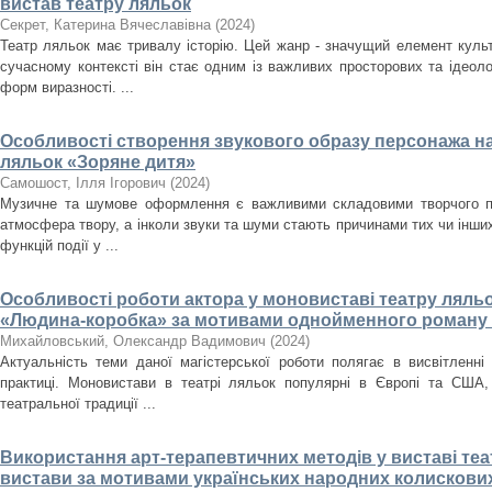
вистав театру ляльок
Секрет, Катерина Вячеславівна
(
2024
)
Театр ляльок має тривалу історію. Цей жанр - значущий елемент культ
сучасному контексті він стає одним із важливих просторових та ідеол
форм виразності. ...
Особливості створення звукового образу персонажа на
ляльок «Зоряне дитя»
Самошост, Ілля Ігорович
(
2024
)
Музичне та шумове оформлення є важливими складовими творчого пр
атмосфера твору, а інколи звуки та шуми стають причинами тих чи інших
функцій події у ...
Особливості роботи актора у моновиставі театру ляль
«Людина-коробка» за мотивами однойменного роману
Михайловський, Олександр Вадимович
(
2024
)
Актуальність теми даної магістерської роботи полягає в висвітленні 
практиці. Моновистави в театрі ляльок популярні в Європі та США
театральної традиції ...
Використання арт-терапевтичних методів у виставі теа
вистави за мотивами українських народних колискови