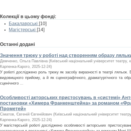
Колекції в цьому фонді:
Бакалаврські
[10]
Магістерські
[14]
Останні додані
Значення трюку у роботі над створенням образу ляльк
Демченко, Ольга Павлівна
(
Київський національний університет театру, кі
Карпенка-Карого
,
2025-12-24
)
У роботі досліджено роль трюку як засобу виразності в театрі ляльок. 
видовищного прийому, а й як сценографічного, драматургічного та обр
сценічного ...
Особливості акторських пристосувань в «системі» Ант
постановки «Химера Франкенштейна» за романом «Фр
Прометей»
Сіматов, Євгеній Євгенійович
(
Київський національний університет театру, 
Карпенка-Карого
,
2025-12-24
)
У магістерській роботі досліджено особливості акторських пристосуван
застосування в постановці «Химера Франкенштейна» за романом Мері Ше