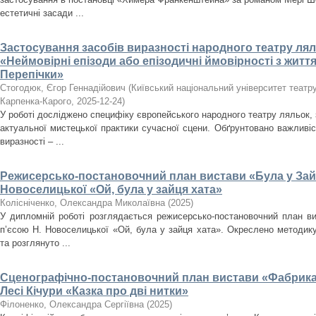
естетичні засади ...
Застосування засобів виразності народного театру лял
«Неймовірні епізоди або епізодичні ймовірності з житт
Перепічки»
Стогодюк, Єгор Геннадійович
(
Київський національний університет театру, 
Карпенка-Карого
,
2025-12-24
)
У роботі досліджено специфіку європейського народного театру ляльок, 
актуальної мистецької практики сучасної сцени. Обґрунтовано важливіс
виразності – ...
Режисерсько-постановочний план вистави «Була у Зайч
Новоселицької «Ой, була у зайця хата»
Колісніченко, Олександра Миколаївна
(
2025
)
У дипломній роботі розглядається режисерсько-постановочний план в
п’єсою Н. Новоселицької «Ой, була у зайця хата». Окреслено методику
та розглянуто ...
Сценографічно-постановочний план вистави «Фабрика 
Лесі Кічури «Казка про дві нитки»
Філоненко, Олександра Сергіївна
(
2025
)