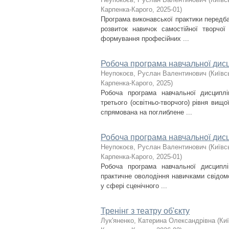
Карпенка-Карого
,
2025-01
)
Програма виконавської практики передб
розвиток навичок самостійної творчої
формування професійних ...
Робоча програма навчальної дисци
Неупокоєв, Руслан Валентинович
(
Київс
Карпенка-Карого
,
2025
)
Робоча програма навчальної дисциплі
третього (освітньо‑творчого) рівня вищ
спрямована на поглиблене ...
Робоча програма навчальної дисци
Неупокоєв, Руслан Валентинович
(
Київс
Карпенка-Карого
,
2025-01
)
Робоча програма навчальної дисципл
практичне оволодіння навичками свідомо
у сфері сценічного ...
Тренінг з театру об'єкту
Лук'яненко, Катерина Олександрівна
(
Киї