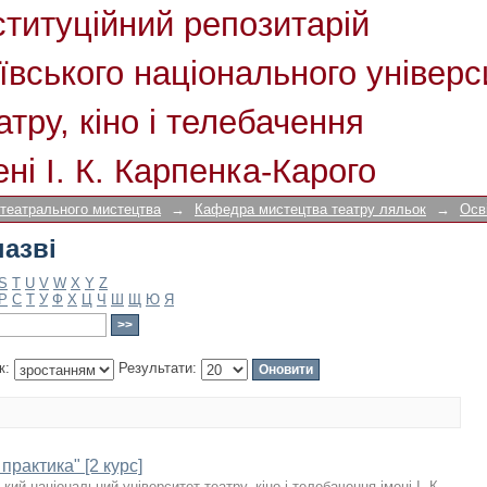
назві
ституційний репозитарій
ївського національного універс
атру, кіно і телебачення
ені І. К. Карпенка-Карого
 театрального мистецтва
→
Кафедра мистецтва театру ляльок
→
Осв
назві
S
T
U
V
W
X
Y
Z
Р
С
Т
У
Ф
Х
Ц
Ч
Ш
Щ
Ю
Я
к:
Результати:
рактика" [2 курс]
ький національний університет театру, кіно і телебачення імені І. К.