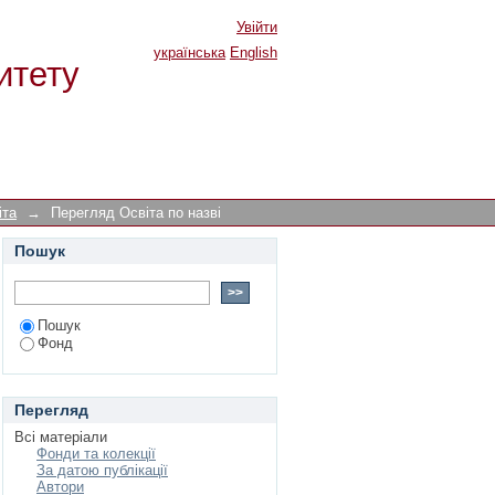
Увійти
українська
English
итету
іта
→
Перегляд Освіта по назві
Пошук
Пошук
Фонд
Перегляд
Всі матеріали
Фонди та колекції
За датою публікації
Автори