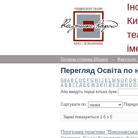
Перегляд Освіта по 
Ін
Ки
те
ім
Головна сторінка DSpace
→
Факультет
Перегляд Освіта по 
0-9
A
B
C
D
E
F
G
H
I
J
K
L
M
N
O
P
Q
R
А
Б
В
Г
Ґ
Д
Е
Є
Ж
З
И
І
Ї
Й
К
Л
М
Н
О
П
Або введіть перші кілька букв:
Сортувати по:
Порядо
Зараз показуються 1-5 з 5
Програма практики "Виконавська п
Неупокоєв, Руслан Валентинович
(
Київс