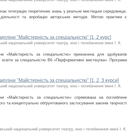
ачає інтеграцію теоретичних знань у реальне мистецьке середовище,
 діяльності та апробацію авторських методів. Метою практики є
пліни "Майстерність за спеціальністю" [1, 2 курс]
ький національний університет театру, кіно і телебачення імені І. К.
ни «Майстерність за спеціальністю» призначена для здобувачів
ої освіти за спеціальністю В6 «Перформативні мистецтва». Програма
пліни "Майстерність за спеціальністю" [1, 2, 3 курси]
ький національний університет театру, кіно і телебачення імені І. К.
іни «Майстерність за спеціальністю» спрямована на поглиблене
го та концептуально обґрунтованого застосування законів творчості
вський національний університет театру, кіно і телебачення імені І. К.