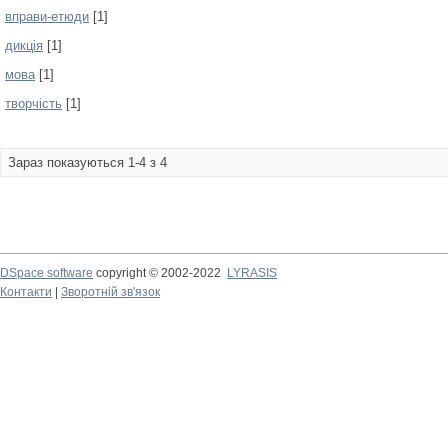
вправи-етюди
[1]
дикція
[1]
мова
[1]
творчість
[1]
Зараз показуються 1-4 з 4
DSpace software
copyright © 2002-2022
LYRASIS
Контакти
|
Зворотній зв'язок