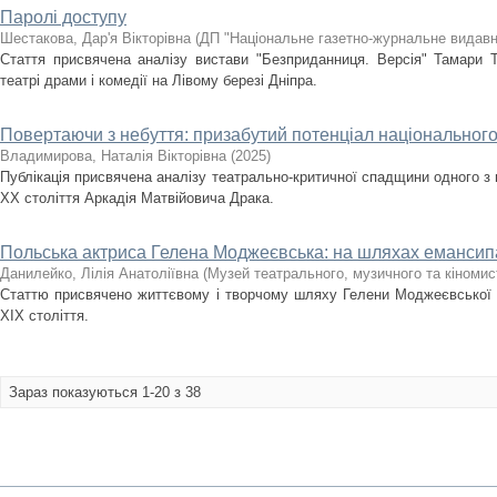
Паролі доступу
Шестакова, Дар'я Вікторівна
(
ДП "Національне газетно-журнальне видавн
Стаття присвячена аналізу вистави "Безприданниця. Версія" Тамари 
театрі драми і комедії на Лівому березі Дніпра.
Повертаючи з небуття: призабутий потенціал національног
Владимирова, Наталія Вікторівна
(
2025
)
Публікація присвячена аналізу театрально-критичної спадщини одного з 
ХХ століття Аркадія Матвійовича Драка.
Польська актриса Гелена Моджеєвська: на шляхах емансипа
Данилейко, Лілія Анатоліївна
(
Музей театрального, музичного та кіномис
Статтю присвячено життєвому і творчому шляху Гелени Моджеєвської -
ХIХ століття.
Зараз показуються 1-20 з 38