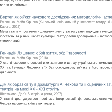
явищі, що виступає як системотворчий елемент американської музично-
вплив на світовий ...
Вертеп як об’єкт наукового дослідження: методологічні асп
Ржевська, Майя Юріївна
(
Київський національний університет театру, кіно
Карого
,
2025
)
Мета статті – простежити динаміку змін у застосуванні підходів і метод
іпостасях та різних шарах культури. Методологія дослідження - застосов
типологічний ...
Геннадій Ляшенко: обрії життя, обрії творчості
Ржевська, Майя Юріївна
(
2018
)
У статті окреслено основні віхи життєвого шляху українського компози
ХХІ ст. Геннадія Ляшенка в їх безпосередньому зв’язку з його творчі
діяльності ...
Дім як образ світу в драматургії А. Чехова та її сценічних в
театрів на межі ХХ - ХХІ століть
Шестакова, Дар'я Вікторівна
(
Акта
,
2007
)
У статті досліджується проблема інтерпретації філософсько-естетично
Чехова на сценах київських театрів.