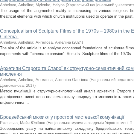
Anhelova, Anhelina
;
Mylenka, Halyna
(
Харківський національний університе
The usage of the augmented reality is increasing in various religious fiel
theatrical elements with which church institutions used to operate in the past
Conceptualism of Sculpture Films of the 1970s – 1980s in the 
Cinema"
Anhelova, Anhelina
;
Ангелова, Ангеліна
(
2024
)
The aim of the article is to analyse conceptual foundations of sculpture film
experiments with “cinema expansion”. Results. Sculpture films of the 1970s –
Архетипи Старого та Старої як структурно-семантичний ко
мислення
Anhelova, Anhelina
;
Ангелова, Ангеліна Олегівна
(
Національний педагогічн
Драгоманова
,
2017
)
Метою публікації є структурно-типологічний аналіз архетипів Старого 
дослідження висвітлено полісемантичну природу та множинність архети
міфологічних ...
Бродвейський мюзикл у просторі мистецької комунікації
Ржевська, Майя Юріївна
(
Національна музична академія України імені П.
Зосереджено увагу на найвагомішому складнику бродвейського теат