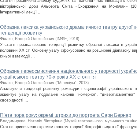
Стаття присвячена аналізу художніх та технологічних інновацій ілюзі
вікторіанської доби Альберта Сміта «Сходження на Монблан» (18
інтерактивної лекції ...
Образна лексика українського драматичного театру другої п
тенденції розвитку
Фіалко, Валерій Олексійович
(
ІМФЕ
,
2018
)
У статті проаналізовано тенденції розвитку образної лексики в украї
половини ХХ ст. Основну увагу сфокусовано на розширені діапазону ви
їхньої взаємодії ...
Образне переосмислення національного у творчості українс
українського театру 70-х років ХХ століття
Фіалко, Валерій Олексійович
(
"Міленіум"
,
2013
)
Аналізуючи тенденції розвитку режисури і сценографії українського т
акцентує увагу на подоланні канонів "номерної", "дивертисментної"
своєрідності ...
П'ята пора року: окремі штрихи до портрета Сари Бернар
Владимирова, Наталія Вікторівна
(
Музей театрального, музичного та кін
Статтю присвячено окремим фактам творчої біографії видатної французь