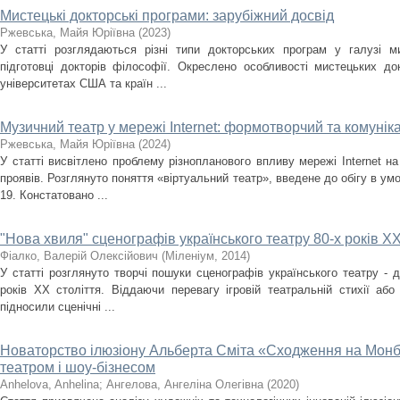
Мистецькі докторські програми: зарубіжний досвід
Ржевська, Майя Юріївна
(
2023
)
У статті розглядаються різні типи докторських програм у галузі 
підготовці докторів філософії. Окреслено особливості мистецьких д
університетах США та країн ...
Музичний театр у мережі Internet: формотворчий та комунік
Ржевська, Майя Юріївна
(
2024
)
У статті висвітлено проблему різнопланового впливу мережі Internet на
проявів. Розглянyто поняття «віртуальний театр», введене до обігу в у
19. Констатовано ...
"Нова хвиля" сценографів українського театру 80-х років ХХ
Фіалко, Валерій Олексійович
(
Міленіум
,
2014
)
У статті розглянуто творчі пошуки сценографів українського театру - д
років ХХ століття. Віддаючи перевагу ігровій театральній стихії аб
підносили сценічні ...
Новаторство ілюзіону Альберта Сміта «Сходження на Монбл
театром і шоу-бізнесом
Anhelova, Anhelina
;
Ангелова, Ангеліна Олегівна
(
2020
)