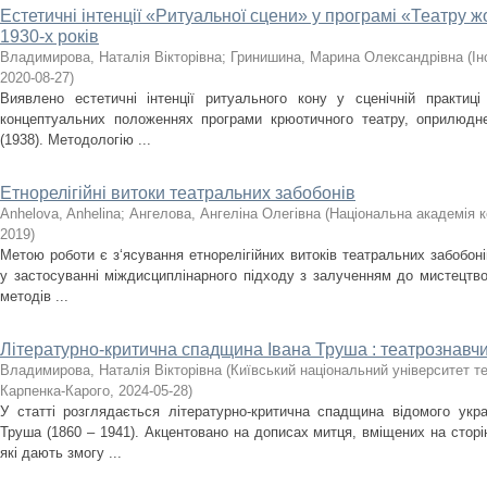
Естетичні інтенції «Ритуальної сцени» у програмі «Театру 
1930-х років
Владимирова, Наталія Вікторівна
;
Гринишина, Марина Олександрівна
(
Ін
2020-08-27
)
Виявлено естетичні інтенції ритуального кону у сценічній практиц
концептуальних положеннях програми крюотичного театру, оприлюднен
(1938). Методологію ...
Етнорелігійні витоки театральних забобонів
Anhelova, Anhelina
;
Ангелова, Ангеліна Олегівна
(
Національна академія к
2019
)
Метою роботи є з‘ясування етнорелігійних витоків театральних забобон
у застосуванні міждисциплінарного підходу з залученням до мистецтво
методів ...
Літературно-критична спадщина Івана Труша : театрознавчи
Владимирова, Наталія Вікторівна
(
Київський національний університет теа
Карпенка-Карого
,
2024-05-28
)
У статті розглядається літературно-критична спадщина відомого укра
Труша (1860 – 1941). Акцентовано на дописах митця, вміщених на сторі
які дають змогу ...